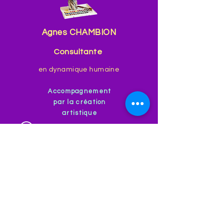
Agnes CHAMBION
Consultante
en dynamique humaine
Accompagnement
par la création
artistique
+33 6 22 20 74
31
agnes.chambion@tatsucolor.
pro