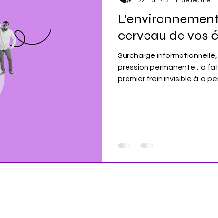
22 mai
3 min de lecture
L'environnement
cerveau de vos é
Surcharge informationnelle, 
pression permanente : la fa
premier frein invisible à la
mécanismes. Mots-clés : fati
mentale managers, épuiseme
mentale cadres 2026 Temps d