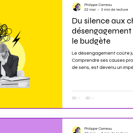
Philippe Carreau
22 mai
3 min de lecture
Du silence aux chi
désengagement 
le budgète
Le désengagement coûte jus
Comprendre ses causes prof
de sens, est devenu un impér
désengagement salariés 2
entreprise, quiet quitting 
managers Temps de lecture 
Philippe Carreau