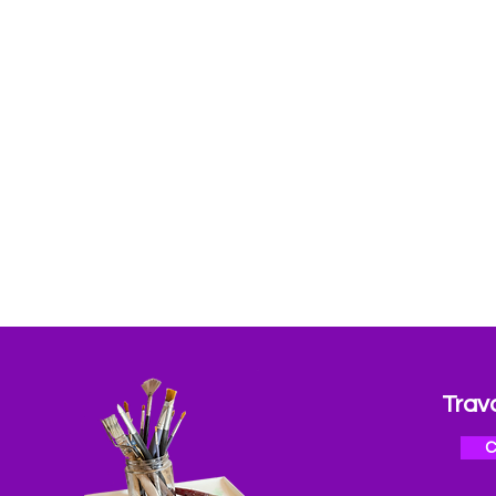
Trav
C