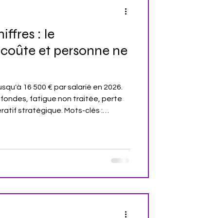
ffres : le
coûte et personne ne
qu'à 16 500 € par salarié en 2026.
ondes, fatigue non traitée, perte
atif stratégique. Mots-clés :
026, coût désengagement
France, engagement collaborateurs
: 5 min