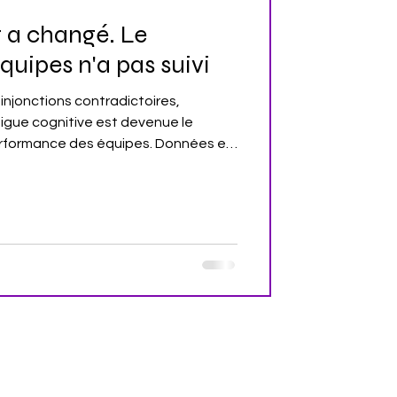
 a changé. Le
quipes n'a pas suivi
injonctions contradictoires,
tigue cognitive est devenue le
 performance des équipes. Données et
gue cognitive travail, surcharge
nt cognitif équipes, santé
e lecture : 5 min