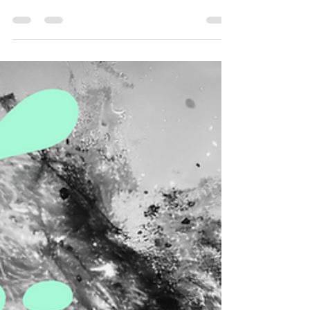
Le désengagement coûte jusqu'à 16 500 € par
salarié en 2026. Comprendre ses causes
profondes, fatigue non traitée, perte de sens, est
devenu un impératif stratégique. Mots-clés :
désengagement salariés 2026, coût
désengagement entreprise, quiet quitting
France, engagement collaborateurs managers
Temps de lecture : 5 min